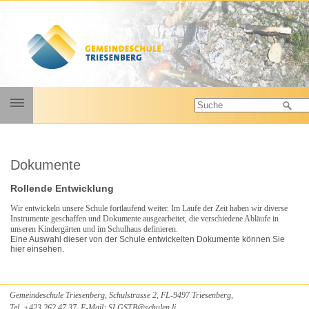
Galerie
Dokumente
Kontakt
Personen
Rollende Entwicklung
Wir entwickeln unsere Schule fortlaufend weiter. Im Laufe der Zeit haben wir diverse
Unsere Werte
Instrumente geschaffen und Dokumente ausgearbeitet, die verschiedene Abläufe in
unseren Kindergärten und im Schulhaus definieren.
Angebote
Eine Auswahl dieser von der Schule entwickelten Dokumente können Sie
hier einsehen.
Dokumente
Elterninformationen
Lehrplan
Gemeindeschule Triesenberg, Schulstrasse 2, FL-9497 Triesenberg,
Tel. +423 262 47 37, E-Mail:
SLGSTB
@
schulen.li