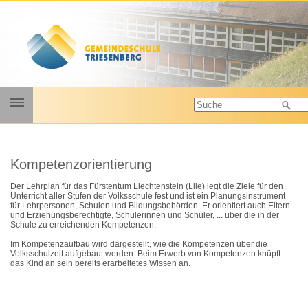
Galerie
Kompetenzorientierung
Kontakt
Der Lehrplan für das Fürstentum Liechtenstein (
Lile
) legt die Ziele für den
Personen
Unterricht aller Stufen der Volksschule fest und ist ein Planungsinstrument
für Lehrpersonen, Schulen und Bildungsbehörden. Er orientiert auch Eltern
Unsere Werte
und Erziehungsberechtigte, Schülerinnen und Schüler, ... über die in der
Schule zu erreichenden Kompetenzen.
Angebote
Im Kompetenzaufbau wird dargestellt, wie die Kompetenzen über die
Dokumente
Volksschulzeit aufgebaut werden. Beim Erwerb von Kompetenzen knüpft
das Kind an sein bereits erarbeitetes Wissen an.
Elterninformationen
Lehrplan