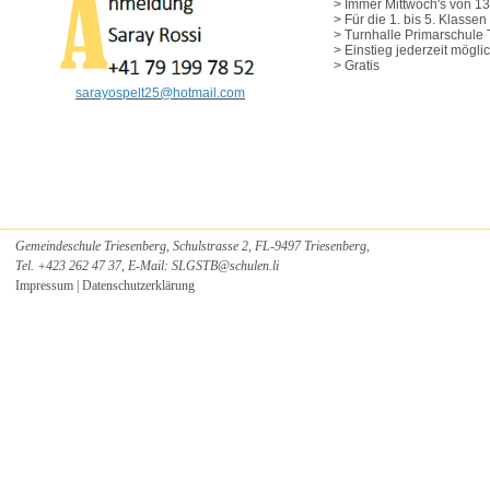
> Immer Mittwoch's von 13
Schulsozialarbeit
> Für die 1. bis 5. Klasse
> Turnhalle Primarschule
Schulpsychologischer Dienst
> Einstieg jederzeit mögli
> Gratis
Musikschule
sarayospelt25
@
hotmail.com
Freiwilliger Schulsport
Tagesstrukturen
Dokumente
Gemeindeschule Triesenberg, Schulstrasse 2, FL-9497 Triesenberg,
Tel. +423 262 47 37, E-Mail:
SLGSTB
@
schulen.li
Impressum
|
Datenschutzerklärung