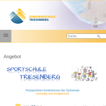
Galerie
Angebot
Kontakt
Personen
Unsere Werte
Angebote
Hausaufgabenhilfe
Polysportives Kinderturnen der Gemeinde
-vielseitig und kindgerecht-
Logopädie
Frühe Förderung