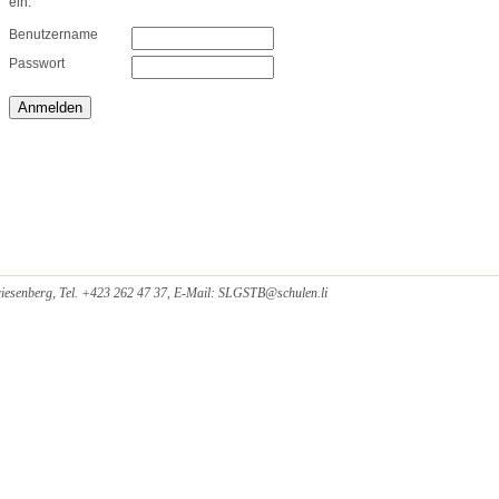
ein.
Benutzername
Passwort
iesenberg, Tel. +423 262 47 37, E-Mail:
SLGSTB
@
schulen.li